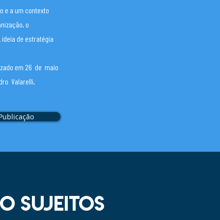
o e a um contexto
anização, o
ideia de estratégia
lizado em 26 de maio
ro Valarelli,
Publicação
 sujeitos