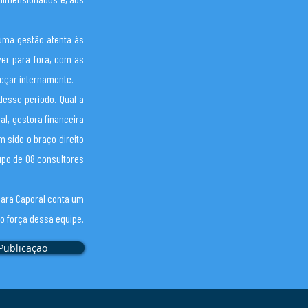
 uma gestão atenta às
zer para fora, com as
meçar internamente.
esse período. Qual a
l, gestora financeira
 sido o braço direito
upo de 08 consultores
bara Caporal conta um
mo força dessa equipe.
Publicação