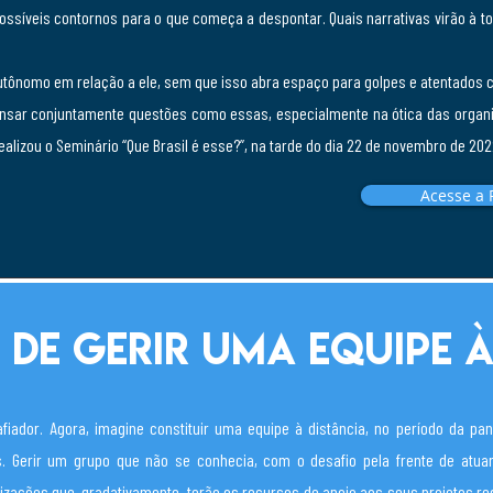
possíveis contornos para o que começa a despontar. Quais narrativas virão à to
utônomo em relação a ele, sem que isso abra espaço para golpes e atentados 
pensar conjuntamente questões como essas, especialmente na ótica das orga
 realizou o Seminário “Que Brasil é esse?”, na tarde do dia 22 de novembro de 202
Acesse a 
 de gerir uma equipe à
fiador. Agora, imagine constituir uma equipe à distância, no período da p
s. Gerir um grupo que não se conhecia, com o desafio pela frente de atua
anizações que, gradativamente, terão os recursos de apoio aos seus projetos r