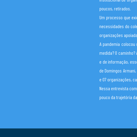
poucos, retirados.
Um processo que exig
necessidades do cole
organizações apoiada
A pandemia colocou 
medida? O caminho? A 
e de informação, esse
de Domingos Armani, 
e 07 organizações, c
Nessa entrevista com
pouco da trajetória d