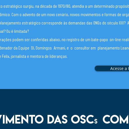
o estratégico surgiu, na década de 1970/80, atendia a um determinado propósit
conômico. Com o advento de um novo cenário, novos movimentos e formas de org
planejamento estratégico corresponde às demandas das ONGs do século XXI? A 
al? Ou é limitada?
rações podem ser conferidas abaixo, no registro de um bate-papo on-line rea
denador da Equipe DI, Domingos Armani, e o consultor em planejamento Leand
 Felix, jornalista e mentora de lideranças.
Acesse a 
IMENTO das osc
como
s