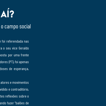
 aí?
a o campo social
 foi referendada nas
ra o seu vice Geraldo
posta por uma frente
ores (PT), foi apenas
 doses de esperança,
s atores e movimentos
dido e contraditório,
tes reflexões sobre o
ando fazer “balões de