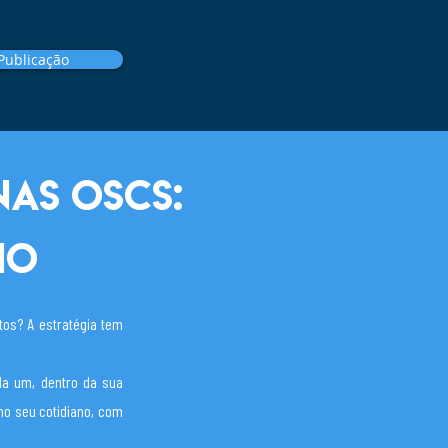
Publicação
nas OSCs:
io
tos? A estratégia tem
ada um, dentro da sua
no seu cotidiano, com