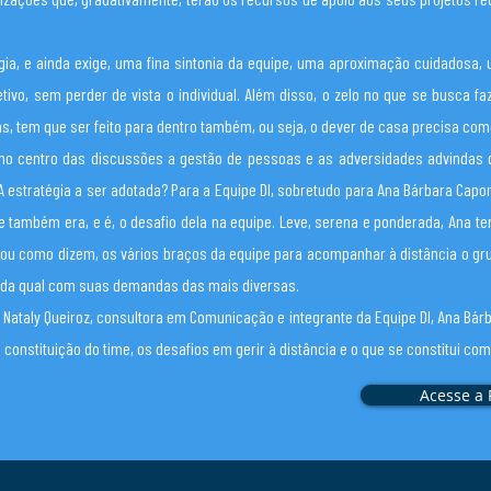
ia, e ainda exige, uma fina sintonia da equipe, uma aproximação cuidadosa,
tivo, sem perder de vista o individual. Além disso, o zelo no que se busca fa
s, tem que ser feito para dentro também, ou seja, o dever de casa precisa co
no centro das discussões a gestão de pessoas e as adversidades advindas d
estratégia a ser adotada? Para a Equipe DI, sobretudo para Ana Bárbara Capora
 também era, e é, o desafio dela na equipe. Leve, serena e ponderada, Ana tem
ou como dizem, os vários braços da equipe para acompanhar à distância o gr
ada qual com suas demandas das mais diversas.
 Nataly Queiroz, consultora em Comunicação e integrante da Equipe DI, Ana Bár
a constituição do time, os desafios em gerir à distância e o que se constitui co
Acesse a 