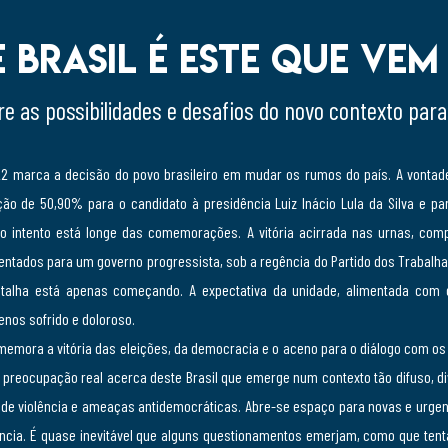
 Brasil é este que vem
e as possibilidades e desafios do novo contexto par
2 marca a decisão do povo brasileiro em mudar os rumos do país. A vontade
o de 50,90% para o candidato à presidência Luiz Inácio Lula da Silva e pa
 o intento está longe das comemorações. A vitória acirrada nas urnas, com
entados para um governo progressista, sob a regência do Partido dos Trabalhad
atalha está apenas começando. A expectativa da unidade, alimentada com
enos sofrido e doloroso.
memora a vitória das eleições, da democracia e o aceno para o diálogo com o
preocupação real acerca deste Brasil que emerge num contexto tão difuso, divi
de violência e ameaças antidemocráticas. Abre-se espaço para novas e urgen
ncia. É quase inevitável que alguns questionamentos emerjam, como que tent