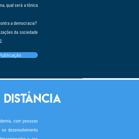
na, qual será a tônica
contra a democracia?
nizações da sociedade
2.
Publicação
 distância
andemia, com pessoas
r no desenvolvimento
edimensionados e, aos