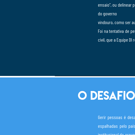
ensaio”, ou delinear 
do governo
vindouro, como ser a
Foi na tentativa de 
civil, que a Equipe DI
O desafio
Gerir pessoas é desa
espalhadas pelo paí
institucional de org