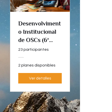
Desenvolviment
o Institucional
de OSCs (6ª
edição)
23 participantes
2 planes disponibles
Ver detalles