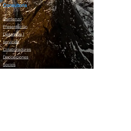
Consultoría
Comienzo
Presentación
Desarrollo I
servicios
Colaboradores
Deposiciones
Socios
Contacto
Blog
Domingos Armani
Presentación
Curriculum vitae
Lattes del plan de estudios
Publicaciones