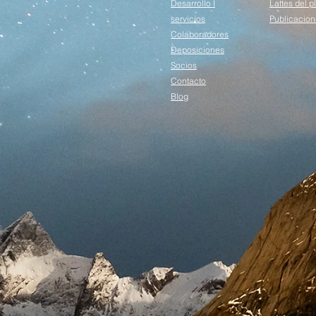
Desarrollo I
Lattes del p
servicios
Publicacion
Colaboradores
Deposiciones
Socios
Contacto
Blog