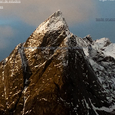
lan de estudios
es
teste grupo
Desenvolvido por
Walter Stenzel
na plataforma Wix