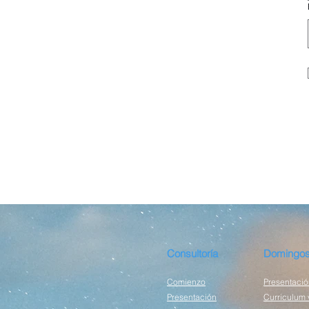
Consultoría
Domingos
Comienzo
Presentació
Presentación
Curriculum 