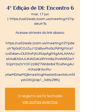
4ª Edição de DI: Encontro 6
mar, 17 jun
  |  
https://us02web.zoom.us/meeting/tZYp
deutrTs
Acesse através do link abaixo:
https://us02web.zoom.us/meeting/tZYpde
utrTsjGdCOJZuJ1I2sByvRoGLPWYgY/ics?
icsToken=DLRXvFjXURLtpAgR4gAALAAAAJ
s5AoIEA0AJUKWZoKz9YmHbLPrvWWlZwY
5QaY2x2VYOl1226lZ7WnbHb4TfcxlNng4iJ
mXsa9r3vcPu-
zAwMDAwMQ&meetingMasterEventId=mhf
yaV25Q2ap1_3d0yZ8fQ
O registro está fechado
Ver outros eventos