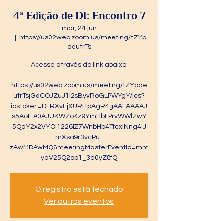
4ª Edição de DI: Encontro 7
mar, 24 jun
  |  
https://us02web.zoom.us/meeting/tZYp
deutrTs
Acesse através do link abaixo:
https://us02web.zoom.us/meeting/tZYpde
utrTsjGdCOJZuJ1I2sByvRoGLPWYgY/ics?
icsToken=DLRXvFjXURLtpAgR4gAALAAAAJ
s5AoIEA0AJUKWZoKz9YmHbLPrvWWlZwY
5QaY2x2VYOl1226lZ7WnbHb4TfcxlNng4iJ
mXsa9r3vcPu-
zAwMDAwMQ&meetingMasterEventId=mhf
yaV25Q2ap1_3d0yZ8fQ
O registro está fechado
Ver outros eventos