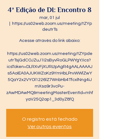
4ª Edição de DI: Encontro 8
mar, 01 jul
  |  
https://us02web.zoom.us/meeting/tZYp
deutrTs
Acesse através do link abaixo:
https://us02web.zoom.us/meeting/tZYpde
utrTsjGdCOJZuJ1I2sByvRoGLPWYgY/ics?
icsToken=DLRXvFjXURLtpAgR4gAALAAAAJ
s5AoIEA0AJUKWZoKz9YmHbLPrvWWlZwY
5QaY2x2VYOl1226lZ7WnbHb4TfcxlNng4iJ
mXsa9r3vcPu-
zAwMDAwMQ&meetingMasterEventId=mhf
yaV25Q2ap1_3d0yZ8fQ
O registro está fechado
Ver outros eventos