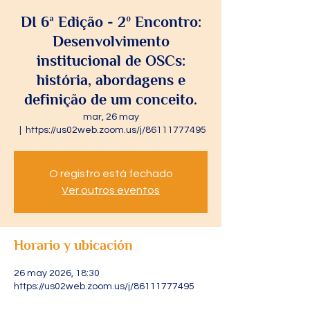
DI 6ª Edição - 2º Encontro:
Desenvolvimento
institucional de OSCs:
história, abordagens e
definição de um conceito.
mar, 26 may
  |  
https://us02web.zoom.us/j/86111777495
O registro está fechado
Ver outros eventos
Horario y ubicación
26 may 2026, 18:30
https://us02web.zoom.us/j/86111777495