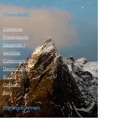
Consultoría
Comienzo
Presentación
Desarrollo I
servicios
Colaboradores
Deposiciones
Socios
Contacto
Blog
Domingos Armani
Presentación
Curriculum vitae
Lattes del plan de estudios