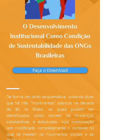
O Desenvolvimento
Institucional Como Condição
de Sustentabilidade das ONGs
Brasileiras
Faça o Download
De forma um tanto esquemática, pode-se dizer
que há três “movimentos” básicos na década
de 90 no Brasil, os quais podem ser
identificados como vetores de mudanças
substantivas e estruturais, cuja combinação
tem modificado completamente o contexto no
qual se inserem os movimentos sociais e as