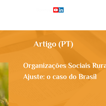
Síguenos:
Início
Plataforma de cursos
G
Artigo (PT)
Organizações Sociais Rura
Ajuste: o caso do Brasil