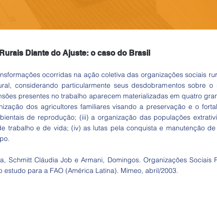
urais Diante do Ajuste: o caso do Brasil
ransformações ocorridas na ação coletiva das organizações sociais ru
tural, considerando particularmente seus desdobramentos sobre o 
nsões presentes no trabalho aparecem materializadas em quatro grand
rganização dos agricultores familiares visando a preservação e o for
ientais de reprodução; (iii) a organização das populações extrati
de trabalho e de vida; (iv) as lutas pela conquista e manutenção de p
po.
la, Schmitt Cláudia Job e Armani, Domingos. Organizações Sociais R
do estudo para a FAO (América Latina). Mimeo, abril/2003.