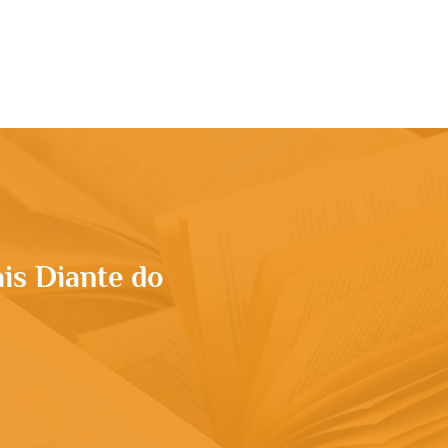
rupo
Apresentação
Conteúdo
More
is Diante do