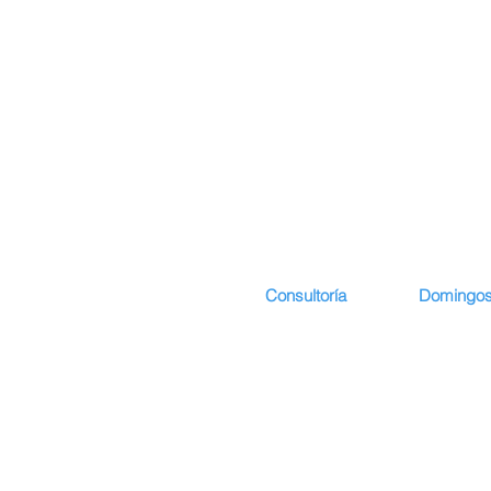
Consultoría
Domingos
Comienzo
Presentació
Presentación
Curriculum 
Desarrollo I
Lattes del p
servicios
Publicacion
Colaboradores
Deposiciones
Socios