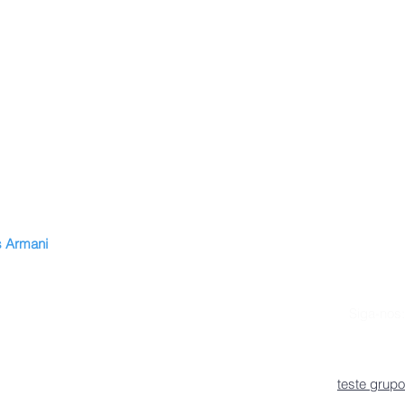
 Armani
n
vitae
Siga-nos:
lan de estudios
es
teste grupo