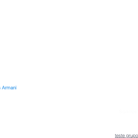
 Armani
n
vitae
Siga-nos:
lan de estudios
es
teste grupo