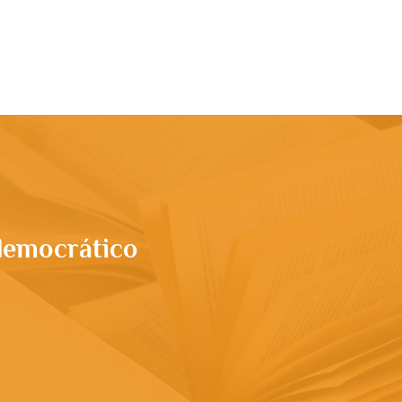
rupo
Apresentação
Conteúdo
More
 democrático