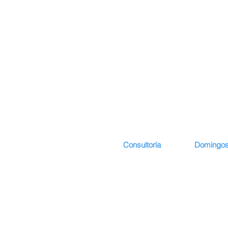
Consultoría
Domingos
Comienzo
Presentació
Presentación
Curriculum 
Desarrollo I
Lattes del p
servicios
Publicacion
Colaboradores
Deposiciones