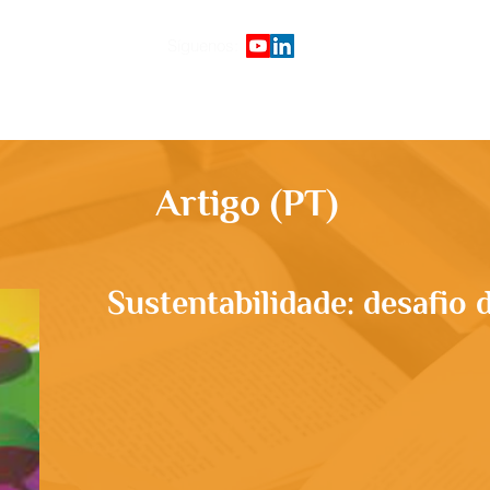
Síguenos:
Início
Plataforma de cursos
G
Artigo (PT)
Sustentabilidade: desafio