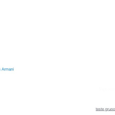
 Armani
n
vitae
Siga-nos:
lan de estudios
es
teste grupo