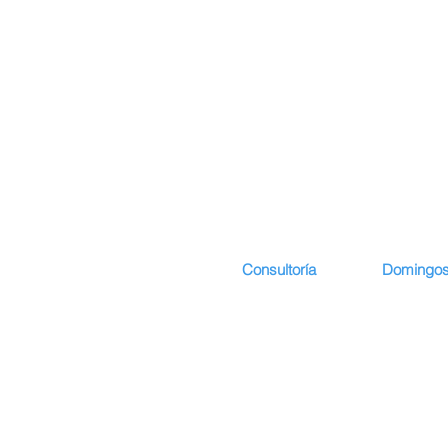
Consultoría
Domingos
Comienzo
Presentació
Presentación
Curriculum 
Desarrollo I
Lattes del p
servicios
Publicacion
Colaboradores
Deposiciones
Socios