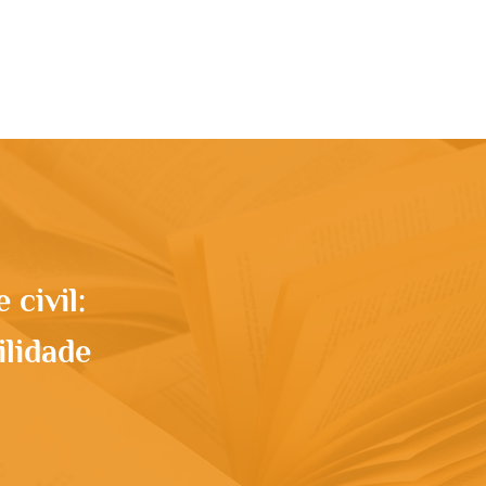
rupo
Apresentação
Conteúdo
More
civil:
lidade