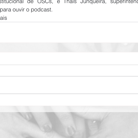
stitucional de OSCs, e Thais Junqueira, superinten
 para ouvir o podcast.
ais