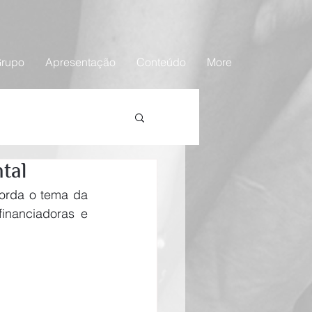
rupo
Apresentação
Conteúdo
More
tal
orda o tema da 
inanciadoras e 