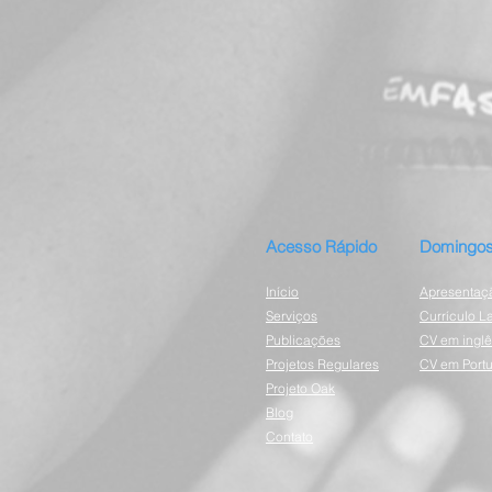
Acesso Rápido
Domingos
Início
Apresentaç
Serviços
Currículo La
Publicações
CV em inglê
Projetos Regulares
CV em Port
Projeto Oak
Blog
Contato