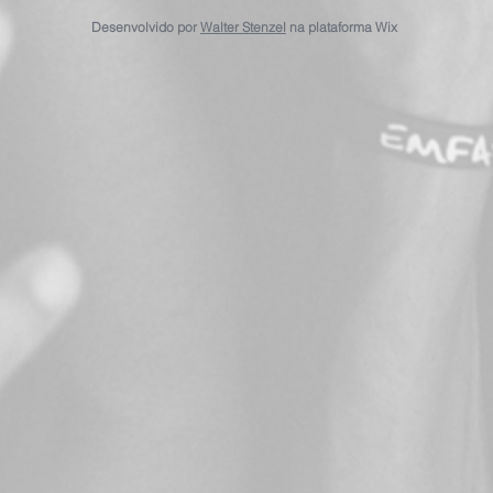
Desenvolvido por
Walter Stenzel
na plataforma Wix