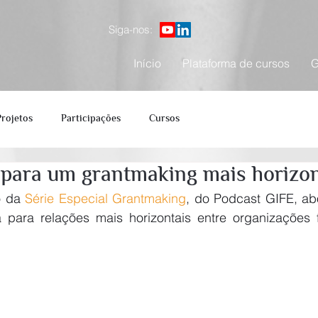
Siga-nos:
Início
Plataforma de cursos
G
Projetos
Participações
Cursos
para um grantmaking mais horizon
o da 
Série Especial Grantmaking
, do Podcast GIFE, ab
a para relações mais horizontais entre organizações f