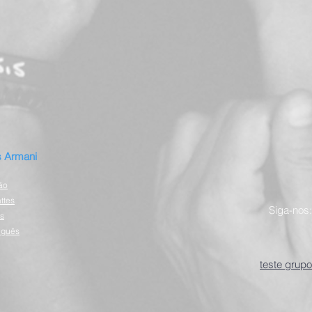
 Armani
ão
ttes
Siga-nos:
s
uguês
teste grupo