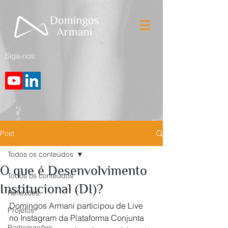
Siga-nos:
Post
Todos os conteúdos
O que é Desenvolvimento
Todos os conteúdos
Institucional (DI)?
Reflexões
Domingos Armani participou de Live 
Projetos
no Instagram da Plataforma Conjunta 
Participações