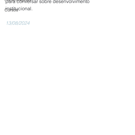
para conversar sobre desenvolvimento 
institucional.
Cursos
13/08/2024