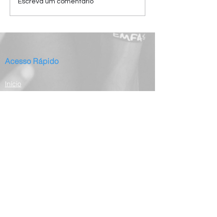
Escreva um comentário
Acesso Rápido
Início
Serviços
Publicações
Projetos Regulares
Projeto Oak
Blog
Contato
Domingos Armani