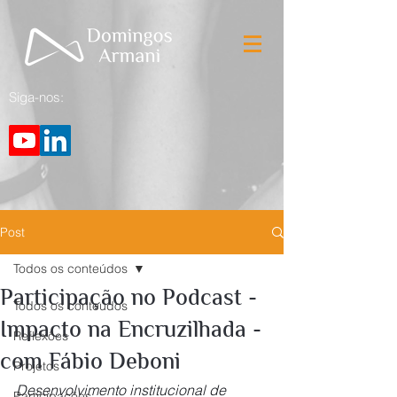
Siga-nos:
Post
Todos os conteúdos
Participação no Podcast -
Todos os conteúdos
Impacto na Encruzilhada -
Reflexões
com Fábio Deboni
Projetos
Desenvolvimento institucional de 
Participações