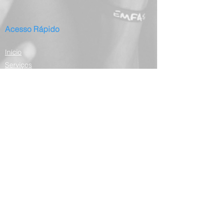
Acesso Rápido
Início
Serviços
Publicações
Projetos Regulares
Projeto Oak
Blog
Contato
Domingos Armani
Apresentação
Currículo Lattes
CV em inglês