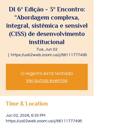
DI 6ª Edição - 3º Encontro:
“Abordagem complexa,
integral, sistêmica e sensível
(CISS) de desenvolvimento
institucional
Tue, Jun 02
  |  
https://us02web.zoom.us/j/86111777495
O registro está fechado
Ver outros eventos
Time & Location
Jun 02, 2026, 6:30 PM
https://us02web.zoom.us/j/86111777495