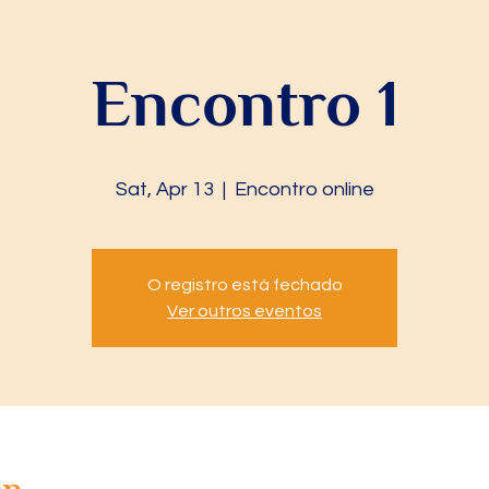
Encontro 1
Sat, Apr 13
  |  
Encontro online
O registro está fechado
Ver outros eventos