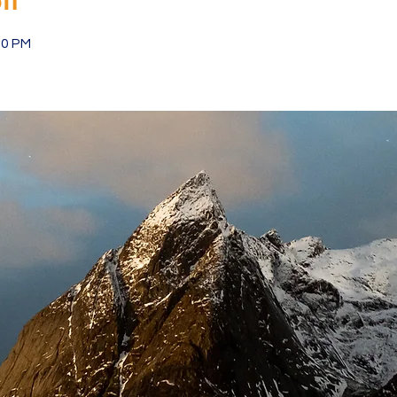
on
30 PM