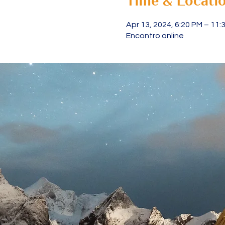
Time & Locati
Apr 13, 2024, 6:20 PM – 11:
Encontro online