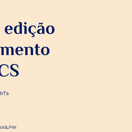
 edição
imento
SCS
trTs
vRoGLPW