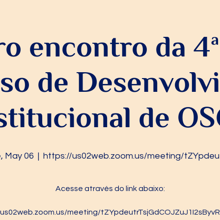
ro encontro da 4ª
rso de Desenvolv
stitucional de O
, May 06
  |  
https://us02web.zoom.us/meeting/tZYpdeu
Acesse através do link abaixo:
//us02web.zoom.us/meeting/tZYpdeutrTsjGdCOJZuJ1I2sBy