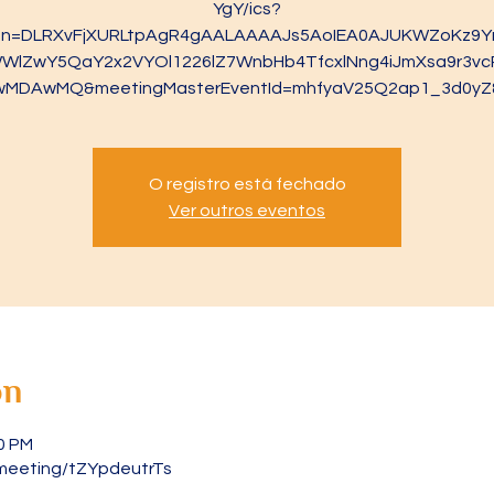
YgY/ics?
ken=DLRXvFjXURLtpAgR4gAALAAAAJs5AoIEA0AJUKWZoKz9Y
WlZwY5QaY2x2VYOl1226lZ7WnbHb4TfcxlNng4iJmXsa9r3vc
wMDAwMQ&meetingMasterEventId=mhfyaV25Q2ap1_3d0yZ
O registro está fechado
Ver outros eventos
on
30 PM
meeting/tZYpdeutrTs