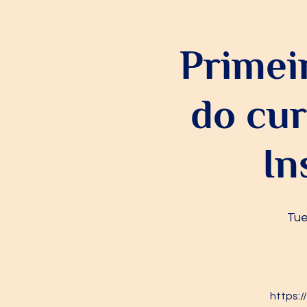
Primei
do cu
In
Tue
https: