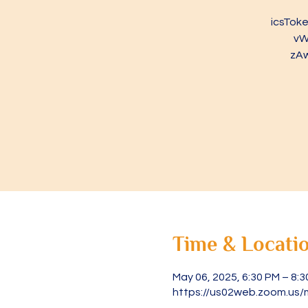
icsTo
vW
zA
Time & Locati
May 06, 2025, 6:30 PM – 8:
https://us02web.zoom.us/