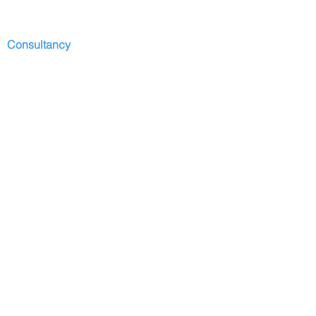
Consultancy
Start
Presentation
Development I
services
Contributors
Depositions
Partners
Contact
Blog
Domingos Armani
Presentation
Curriculum vitae