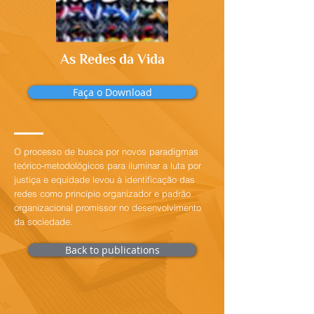
As Redes da Vida
Faça o Download
O processo de busca por novos paradigmas
teórico-metodológicos para iluminar a luta por
justiça e equidade levou à identificação das
redes como princípio organizador e padrão
organizacional promissor no desenvolvimento
da sociedade.
Back to publications