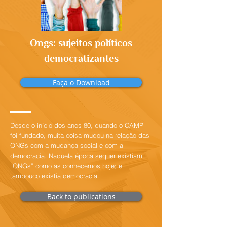
Ongs: sujeitos políticos
democratizantes
Faça o Download
Desde o início dos anos 80, quando o CAMP
foi fundado, muita coisa mudou na relação das
ONGs com a mudança social e com a
democracia. Naquela época sequer existiam
“ONGs” como as conhecemos hoje; e
tampouco existia democracia.
Back to publications