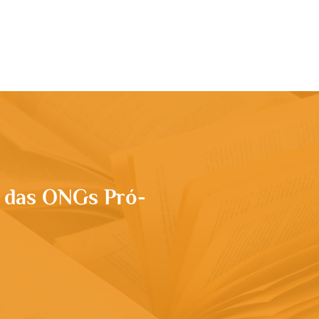
rupo
Apresentação
Conteúdo
More
s das ONGs Pró-