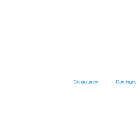
Consultancy
Domingos
Start
Presentatio
Presentation
Curriculum 
Development I
Curriculum 
services
Publication
Contributors
Depositions
Partners