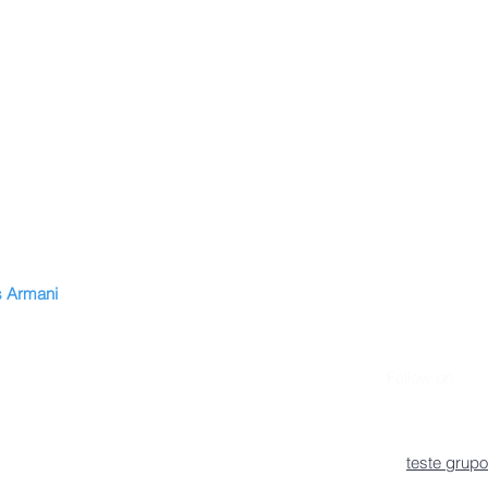
 Armani
n
vitae
Follow on:
Lattes
s
teste grupo