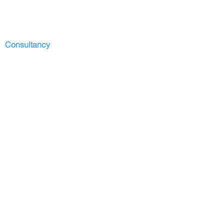
Consultancy
Start
Presentation
Development I
services
Contributors
Depositions
Partners
Contact
Blog
Domingos Armani
Presentation