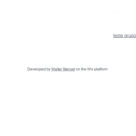
n
vitae
Follow on:
Lattes
s
teste grupo
Developed by
Walter Stenzel
on the Wix platform