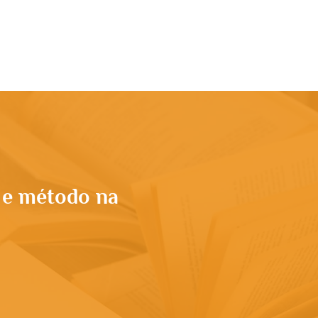
rupo
Apresentação
Conteúdo
More
o e método na