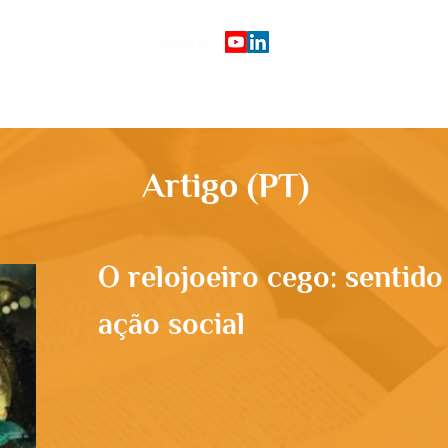
Follow us:
Início
Plataforma de cursos
G
Artigo (PT)
O relojoeiro cego: sentid
ação social