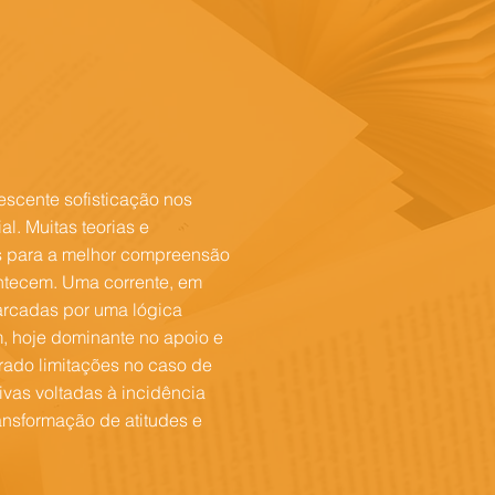
scente sofisticação nos
l. Muitas teorias e
s para a melhor compreensão
ntecem. Uma corrente, em
marcadas por uma lógica
em, hoje dominante no apoio e
rado limitações no caso de
ivas voltadas à incidência
ansformação de atitudes e