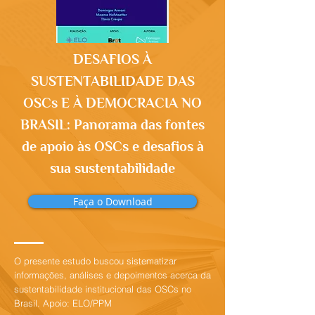
DESAFIOS À
SUSTENTABILIDADE DAS
OSCs E À DEMOCRACIA NO
BRASIL: Panorama das fontes
de apoio às OSCs e desafios à
sua sustentabilidade
Faça o Download
O presente estudo buscou sistematizar
informações, análises e depoimentos acerca da
sustentabilidade institucional das OSCs no
Brasil. Apoio: ELO/PPM