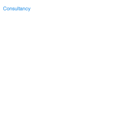
Consultancy
Start
Presentation
Development I
services
Contributors
Depositions
Partners
Contact
Blog
Domingos Armani
Presentation
Curriculum vitae
Curriculum Lattes