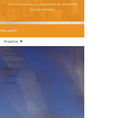
¡Los comentarios y el intercambio de reflexiones
son bienvenidos!
Meu perfil
Projetos
Todos os
conteúdos
Participações
Reflexões
Projetos
Cursos