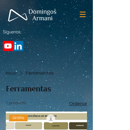
Síguenos:
Inicio
Ferramentas
Ferramentas
1 producto
Ordenar
Grátis