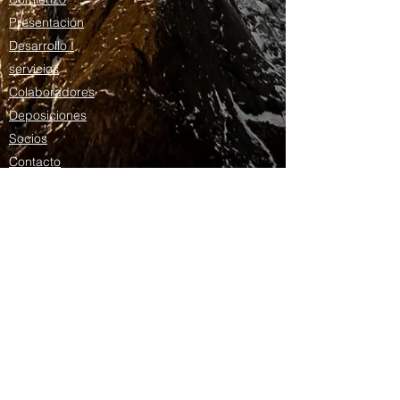
Presentación
Desarrollo I
servicios
Colaboradores
Deposiciones
Socios
Contacto
Blog
Domingos Armani
Presentación
Curriculum vitae
Lattes del plan de estudios
Publicaciones
Siga-nos: