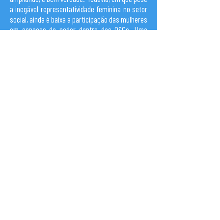
a inegável representatividade feminina no setor
social, ainda é baixa a participação das mulheres
em espaços de poder dentro das OSCs. Uma
pesquisa realizada em 2021 pela Gema -
Consultoria em Equidades, juntamente com
Instituto Matizes, lançou luzes sobre o assunto,
apontando importantes achados para a reflexão
do tema: 40% das OSCs brasileiras são
compostas por mulheres em suas equipes, diz a
pesquisa. Todavia, esta representatividade não
se reflete nos cargos de liderança.
A baixa participação das mulheres nestes
postos chega a ser de 46%, se configurando
como abaixo da média, segundo o estudo.
Cenários como estes apenas reforçam a
importância de apoio às práticas de promoção e
suporte para a equidade de gênero e raça, assim
como desafiam as organizações sociais a
ampliarem as discussões internas sobre o tema
da participação das mulheres nos espaços de