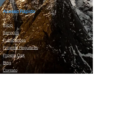
Acesso Rápido
Início
Serviços
Publicações
Projetos Regulares
Projeto Oak
Blog
Contato
Domingos Armani
Apresentação
Currículo Lattes
CV em inglês
CV em Português