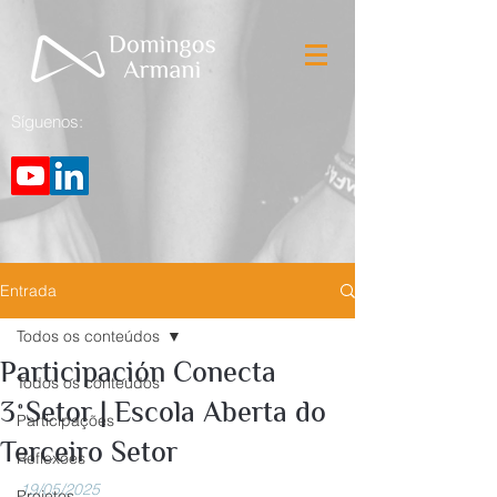
Síguenos:
Entrada
Todos os conteúdos
Participación Conecta
Todos os conteúdos
3ºSetor | Escola Aberta do
Participações
Terceiro Setor
Reflexões
19/05/2025
Projetos