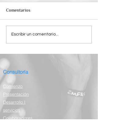
Comentarios
Escribir un comentario...
Consultoría
Comienzo
Presentación
Desarrollo I
servicios
Colaboradores
Deposiciones
Socios