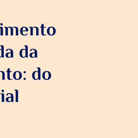
vimento
da da
to: do
ial