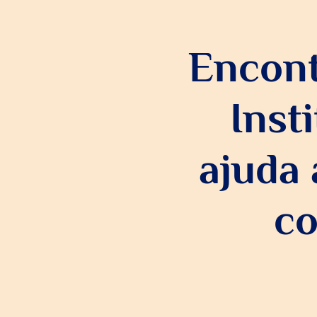
Encont
Inst
ajuda
co