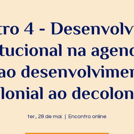
ro 4 - Desenvol
itucional na agen
 ao desenvolvimen
lonial ao decolon
ter., 28 de mai.
  |  
Encontro online