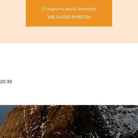
O registro está fechado
Ver outros eventos
l
 20:30