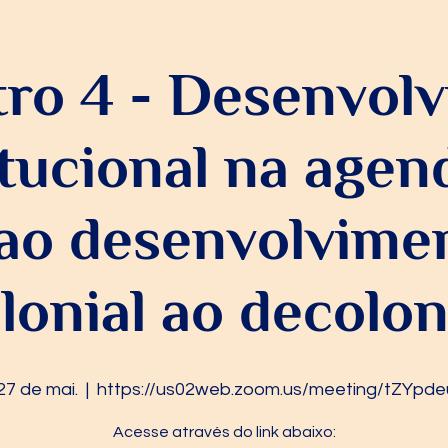
ro 4 - Desenvol
itucional na agen
 ao desenvolvimen
lonial ao decolon
 27 de mai.
  |  
https://us02web.zoom.us/meeting/tZYpde
Acesse através do link abaixo: