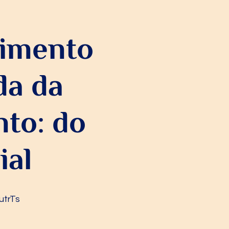
vimento
da da
to: do
ial
utrTs