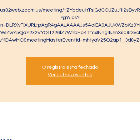
//us02web.zoom.us/meeting/tZYpdeutrTsjGdCOJZuJ1I2sBy
YgY/ics?
ken=DLRXvFjXURLtpAgR4gAALAAAAJs5AoIEA0AJUKWZoKz9Y
WlZwY5QaY2x2VYOl1226lZ7WnbHb4TfcxlNng4iJmXsa9r3vc
wMDAwMQ&meetingMasterEventId=mhfyaV25Q2ap1_3d0yZ
O registro está fechado
Ver outros eventos
l