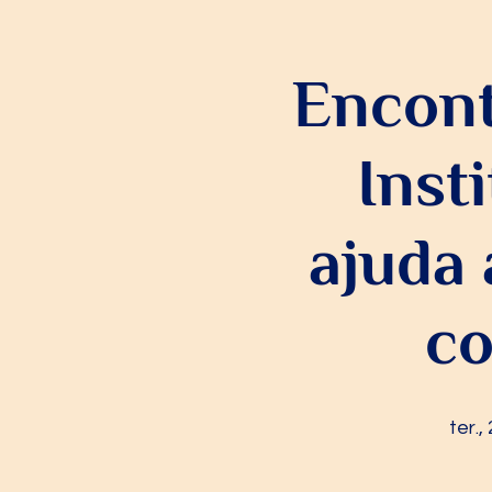
Encont
Inst
ajuda
co
ter.,