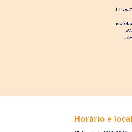
https:
icsTo
vW
zA
Horário e loca