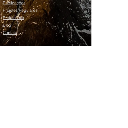
Publicações
Projetos Regulares
Projeto Oak
Blog
Contato
Domingos Armani
Apresentação
Currículo Lattes
CV em inglês
CV em Português
Siga-nos: