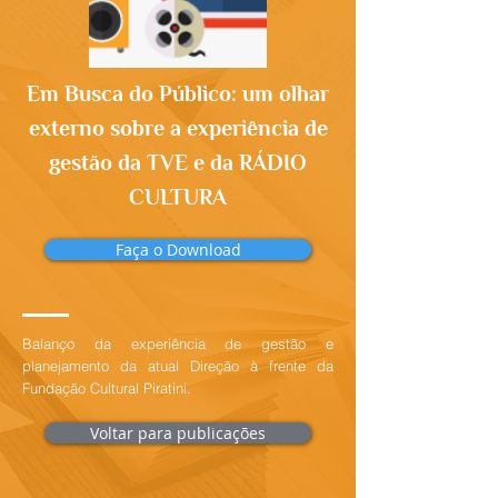
Em Busca do Público: um olhar
externo sobre a experiência de
gestão da TVE e da RÁDIO
CULTURA
Faça o Download
Balanço da experiência de gestão e
planejamento da atual Direção à frente da
Fundação Cultural Piratini.
Voltar para publicações