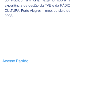
do Público: um olhar externo sobre a
experiência de gestão da TVE e da RÁDIO
CULTURA. Porto Alegre: mimeo, outubro de
2002.
Acesso Rápido
Início
Serviços
Publicações
Projetos Regulares
Projeto Oak
Blog