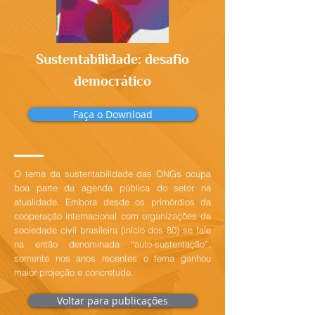
Sustentabilidade: desafio
democrático
Faça o Download
O tema da sustentabilidade das ONGs ocupa
boa parte da agenda pública do setor na
atualidade. Embora desde os primórdios da
cooperação internacional com organizações da
sociedade civil brasileira (início dos 80) se fale
na então denominada “auto-sustentação”,
somente nos anos recentes o tema ganhou
maior projeção e concretude.
Voltar para publicações