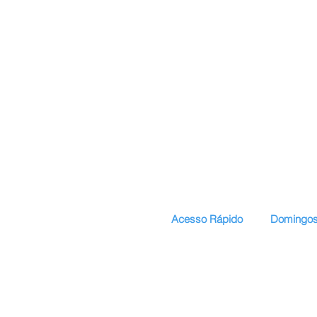
Acesso Rápido
Domingos
Início
Apresentaç
Serviços
Currículo La
Publicações
CV em inglê
Projetos Regulares
CV em Port
Projeto Oak