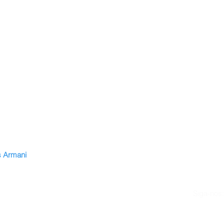
 Armani
ão
ttes
Siga-nos:
s
uguês