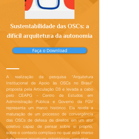
Sustentabilidade das OSCs: a
difícil arquitetura da autonomia
Faça o Download
A realização da pesquisa “Arquitetura
Institucional de Apoio às OSCs no Brasil”
proposta pela Articulação D3 e levada a cabo
pelo CEAPG - Centro de Estudos em
Administração Pública e Governo da FGV
representa um marco histórico. Ela revela a
maturação de um processo de convergência
das OSCs de defesa de direitos em um ator
coletivo capaz de pensar sobre si próprio,
sobre o contexto complexo no qual está imerso
e de propor iniciativas estratégicas conjuntas.