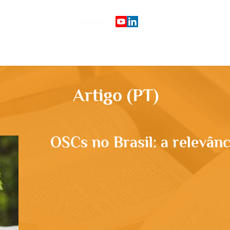
Siga-nos:
Início
Plataforma de cursos
G
Artigo (PT)
OSCs no Brasil: a relevânc