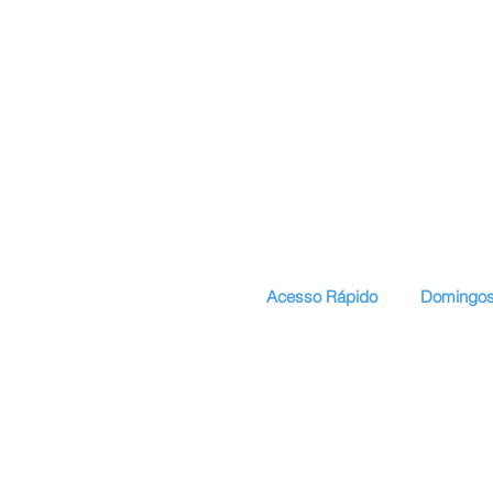
Acesso Rápido
Domingos
Início
Apresentaç
Serviços
Currículo La
Publicações
CV em inglê
Projetos Regulares
CV em Port
Projeto Oak
Blog
Contato