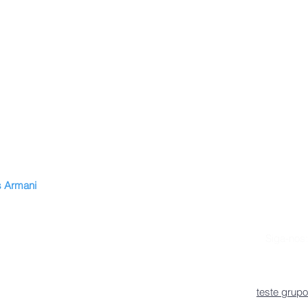
 Armani
ão
ttes
Siga-nos:
s
uguês
teste grupo