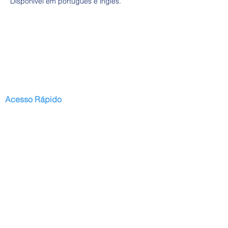
Disponível em português e inglês.
Acesso Rápido
Início
Serviços
Publicações
Projetos Regulares
Projeto Oak
Blog
Contato