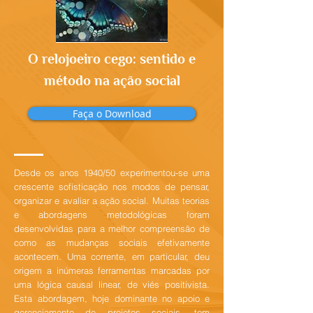
O relojoeiro cego: sentido e
método na ação social
Faça o Download
Desde os anos 1940/50 experimentou-se uma
crescente sofisticação nos modos de pensar,
organizar e avaliar a ação social. Muitas teorias
e abordagens metodológicas foram
desenvolvidas para a melhor compreensão de
como as mudanças sociais efetivamente
acontecem. Uma corrente, em particular, deu
origem a inúmeras ferramentas marcadas por
uma lógica causal linear, de viés positivista.
Esta abordagem, hoje dominante no apoio e
gerenciamento de projetos sociais, tem