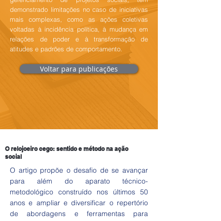
demonstrado limitações no caso de iniciativas
mais complexas, como as ações coletivas
voltadas à incidência política, à mudança em
relações de poder e à transformação de
atitudes e padrões de comportamento.
Voltar para publicações
O relojoeiro cego: sentido e método na ação
social
O artigo propõe o desafio de se avançar
para além do aparato técnico-
metodológico construído nos últimos 50
anos e ampliar e diversificar o repertório
de abordagens e ferramentas para