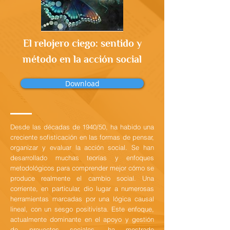
El relojero ciego: sentido y
método en la acción social
Download
Desde las décadas de 1940/50, ha habido una
creciente sofisticación en las formas de pensar,
organizar y evaluar la acción social. Se han
desarrollado muchas teorías y enfoques
metodológicos para comprender mejor cómo se
produce realmente el cambio social. Una
corriente, en particular, dio lugar a numerosas
herramientas marcadas por una lógica causal
lineal, con un sesgo positivista. Este enfoque,
actualmente dominante en el apoyo y gestión
de proyectos sociales, ha mostrado