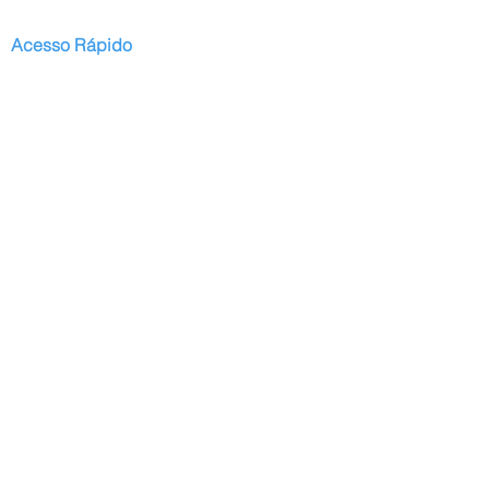
Acesso Rápido
Início
Serviços
Publicações
Projetos Regulares
Projeto Oak
Blog
Contato
Domingos Armani
Apresentação
Currículo Lattes
CV em inglês
CV em Português