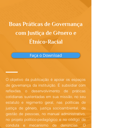
Boas Práticas de Governança
com Justiça de Gênero e
Étnico-Racial
Faça o Download
O objetivo da publicação é apoiar os espaços
de governança da instituição. É subsidiar com
reflexões o desenvolvimento de práticas
cotidianas sustentadas em sua missão, no seu
estatuto e regimento geral, nas políticas de
justiça de gênero, justiça socioambiental, de
gestão de pessoas, no manual administrativo,
no projeto político-pedagógico e no código de
conduta e mecanismo de denúncias. O