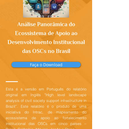
Análise Panorâmica do
Ecossistema de Apoio ao
Desenvolvimento Institucional
das OSCs no Brasil
Faça o Download
Esta é a versão em Português do relatório
original em Inglês "High level landscape
analysis of civil society support infrastructure in
Brazil”. Este relatório é o produto de uma
iniciativa do Intrac, de mapeamento do
ecossistema de apoio ao fortalecimento
institucional das OSCs em cinco países –