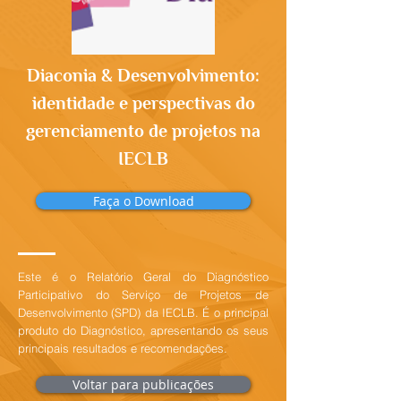
Diaconia & Desenvolvimento:
identidade e perspectivas do
gerenciamento de projetos na
IECLB
Faça o Download
Este é o Relatório Geral do Diagnóstico
Participativo do Serviço de Projetos de
Desenvolvimento (SPD) da IECLB. É o principal
produto do Diagnóstico, apresentando os seus
principais resultados e recomendações.
Voltar para publicações