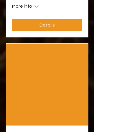
More info
Details